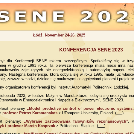
Łódź, November 24-26, 2025
KONFERENCJA SENE 2023
ył dla Konferencji SENE rokiem szczególnym. Spotkaliśmy się w trzydz
anej w grudniu 1993 roku. Ta pierwsza konferencja miała nieco inna naz
naukowców zajmujących się energoelektroniką i automatyką napędu ele
ny. Następna konferencja, która odbyła się w roku 1995, miała już właści
ię, zawsze w Łodzi, dzieląc się naukowymi osiągnięciami planami i projekta
jny organizatorem konferencji był Instytut Automatyki Politechniki Łódzkiej.
istopada 2023, w teatrze Małym w Manufakturze, odbyła się uroczysta inau
Sterowanie w Energoelektronice i Napędzie Elektrycznym", SENE 2023.
eferat plenarny
„Model predictive control of power electronic systems
an
profesor Petros Karamanakos
z UTampere University, Finland. (
...
)
rat plenarny:
„Wybrane zastosowania falowników rezonansowych"
, 
k i profesor Marcin Kasprzak
z Politechniki Śląskiej. (
...
)