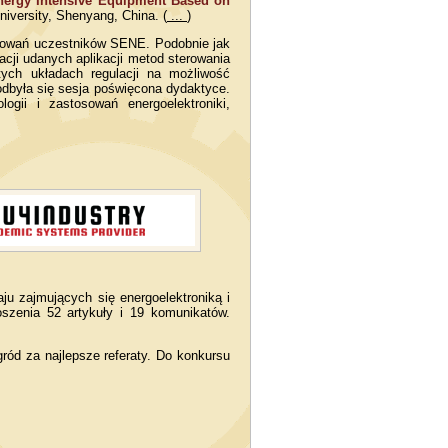
Energy Intensive Equipment Based on
iversity, Shenyang, China. (
...
)
resowań uczestników SENE. Podobnie jak
acji udanych aplikacji metod sterowania
tych układach regulacji na możliwość
 odbyła się sesja poświęcona dydaktyce.
ogii i zastosowań energoelektroniki,
u zajmujących się energoelektroniką i
szenia 52 artykuły i 19 komunikatów.
ód za najlepsze referaty. Do konkursu