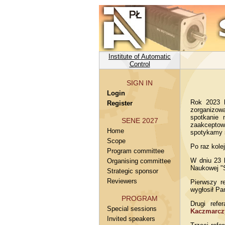
Institute of Automatic
Control
SIGN IN
Login
Rok 2023 b
Register
zorganizow
spotkanie 
SENE 2027
zaakceptowa
Home
spotykamy s
Scope
Po raz kole
Program committee
W dniu 23 l
Organising committee
Naukowej "
Strategic sponsor
Reviewers
Pierwszy r
wygłosił P
PROGRAM
Drugi refe
Special sessions
Kaczmarczy
Invited speakers