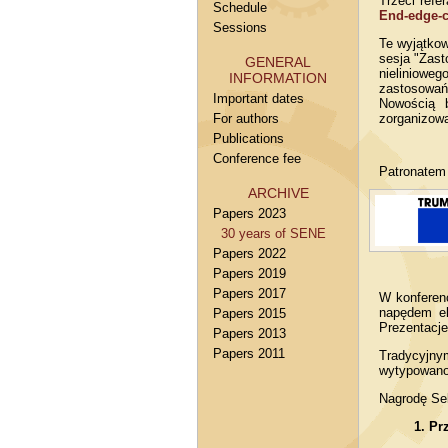
Trzeci refe
Schedule
End-edge-c
Sessions
Te wyjątkow
sesja "Zast
GENERAL
nieliniowe
INFORMATION
zastosowań 
Important dates
Nowością b
For authors
zorganizowa
Publications
Conference fee
Patronatem 
ARCHIVE
Papers 2023
30 years of SENE
Papers 2022
Papers 2019
Papers 2017
W konferenc
napędem el
Papers 2015
Prezentacje
Papers 2013
Papers 2011
Tradycyjny
wytypowano
Nagrodę Sek
Pr