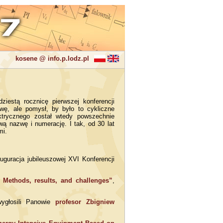
kosene @ info.p.lodz.pl
iestą rocznicę pierwszej konferencji
wę, ale pomysł, by było to cykliczne
ktrycznego został wtedy powszechnie
wą nazwę i numerację. I tak, od 30 lat
mi.
guracja jubileuszowej XVI Konferencji
: Methods, results, and challenges”
,
wygłosili Panowie
profesor Zbigniew