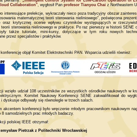
rat plenarny:
„Intelligent Control System for Low-Carbon Operation of 
loud Collaboration"
, wygłosił Pan
profesor Tianyou Chai
z Northeastern Un
o interesujące prelekcje, wykraczały nieco poza tradycyjny obszar zainte
osowania matematycznej teorii sterowania nieliniowego", poświęcona prezent
go oraz krytycznej ocenie wpływu czynników występujących w rzeczywis
teorii sterowania nieliniowego w praktyce. Po raz pierwszy w historii SENE
yły także tutoriale, mini-kursy, dotyczące w tym roku nowych technol
ne przez specjalistów i praktyków.
konferencję objął Komitet Elektrotechniki PAN. Wsparcia udzielili również:
ji wzięło udział 108 uczestników ze wszystkich ośrodków naukowych w kraj
ektrycznym. Komitet Naukowy Konferencji SENE zakwalifikował do wygło
 i dyskusje odbywały się równolegle w trzech salach.
m akcentem konferencji było wręczenie młodym pracownikom naukowym nagr
 8 samodzielnych prac młodych badaczy.
cji polskiej IEEE otrzymał:
zemysław Pietrzak z Politechniki Wrocławskiej