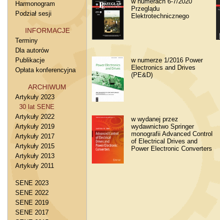
w numerach 6-7/2020
Harmonogram
Przeglądu
Podział sesji
Elektrotechnicznego
INFORMACJE
Terminy
Dla autorów
Publikacje
w numerze 1/2016 Power
Electronics and Drives
Opłata konferencyjna
(PE&D)
ARCHIWUM
Artykuły 2023
30 lat SENE
Artykuły 2022
w wydanej przez
Artykuły 2019
wydawnictwo Springer
monografii Advanced Control
Artykuły 2017
of Electrical Drives and
Artykuły 2015
Power Electronic Converters
Artykuły 2013
Artykuły 2011
SENE 2023
SENE 2022
SENE 2019
SENE 2017