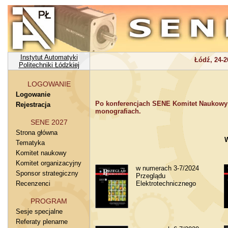
Instytut Automatyki
Łódź, 24-2
Politechniki Łódzkiej
LOGOWANIE
Logowanie
Po konferencjach SENE Komitet Naukowy 
Rejestracja
monografiach.
SENE 2027
Strona główna
W
Tematyka
Komitet naukowy
Komitet organizacyjny
w numerach 3-7/2024
Sponsor strategiczny
Przeglądu
Recenzenci
Elektrotechnicznego
PROGRAM
Sesje specjalne
Referaty plenarne